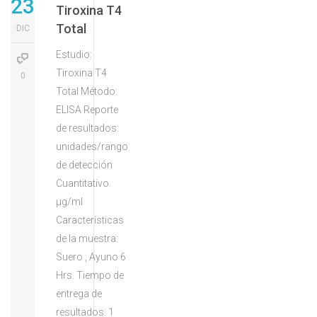
23
Tiroxina T4
Total
DIC
Estudio:
Tiroxina T4
0
Total Método:
ELISA Reporte
de resultados:
unidades/rango
de detección
Cuantitativo.
µg/ml
Características
de la muestra:
Suero , Ayuno 6
Hrs. Tiempo de
entrega de
resultados: 1