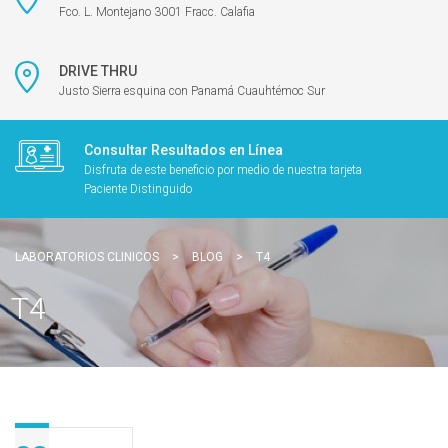
Fco. L. Montejano 3001 Fracc. Calafia
DRIVE THRU
Justo Sierra esquina con Panamá Cuauhtémoc Sur
Consultar Resultados en Línea
Disfruta de este beneficio por medio de nuestra tarjeta
Paciente Distinguido
LABORATORIOS CLINICOS
>
BLOG
>
T4
T4