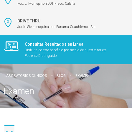
Fco. L. Montejano 3001 Fracc. Calafia
DRIVE THRU
Justo Sierra esquina con Panamá Cuauhtémoc Sur
Consultar Resultados en Línea
Disfruta de este beneficio por medio de nuestra tarjeta
Paciente Distinguido
LABORATORIOS CLINICOS
>
BLOG
>
EXAMEN
Examen