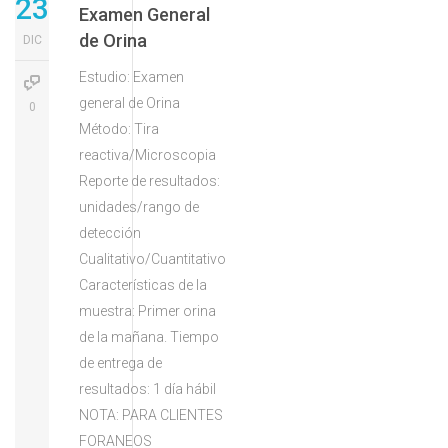
23
Examen General
de Orina
DIC
Estudio: Examen
general de Orina
0
Método: Tira
reactiva/Microscopia
Reporte de resultados:
unidades/rango de
detección
Cualitativo/Cuantitativo
Características de la
muestra: Primer orina
de la mañana. Tiempo
de entrega de
resultados: 1 día hábil
NOTA: PARA CLIENTES
FORANEOS