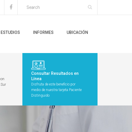
ESTUDIOS
INFORMES
UBICACIÓN
Consultar Resultados en
Línea
con
Disfruta de este beneficio por
 Sur
medio de nuestra tarjeta Paciente
Distinguido