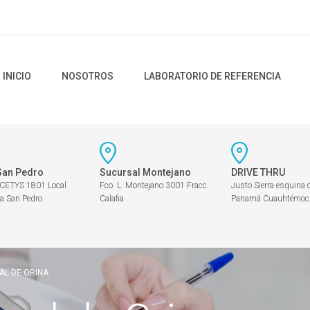
INICIO
NOSOTROS
LABORATORIO DE REFERENCIA
San Pedro
Sucursal Montejano
DRIVE THRU
 CETYS 1801 Local
Fco. L. Montejano 3001 Fracc.
Justo Sierra esquina 
a San Pedro
Calafia
Panamá Cuauhtémoc
AL DE ORINA