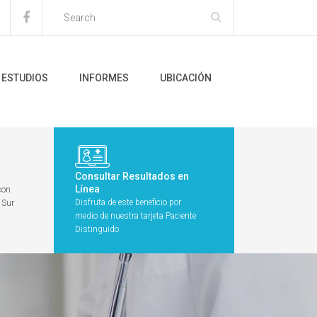
ESTUDIOS
INFORMES
UBICACIÓN
Consultar Resultados en
Línea
con
Disfruta de este beneficio por
 Sur
medio de nuestra tarjeta Paciente
Distinguido