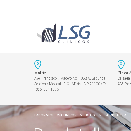
Matriz
Plaza 
Ave. Francisco I. Madero No. 1053-A, Segunda
Calzada
Sección / Mexicali, B.C., México C.P. 21100 / Tel:
#35 Plaz
(686) 554-1573
LABORATORIOS CLINICOS
>
BLOG
>
BORDETELLA