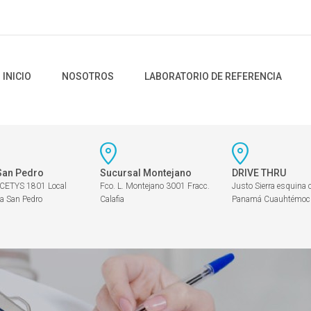
INICIO
NOSOTROS
LABORATORIO DE REFERENCIA
San Pedro
Sucursal Montejano
DRIVE THRU
 CETYS 1801 Local
Fco. L. Montejano 3001 Fracc.
Justo Sierra esquina 
a San Pedro
Calafia
Panamá Cuauhtémoc