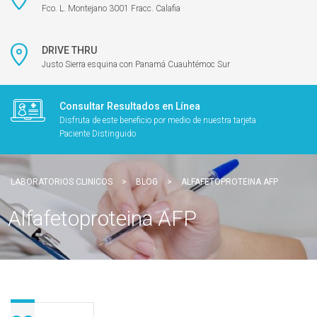
Fco. L. Montejano 3001 Fracc. Calafia
DRIVE THRU
Justo Sierra esquina con Panamá Cuauhtémoc Sur
Consultar Resultados en Línea
Disfruta de este beneficio por medio de nuestra tarjeta
Paciente Distinguido
LABORATORIOS CLINICOS
>
BLOG
>
ALFAFETOPROTEINA AFP
Alfafetoproteina AFP