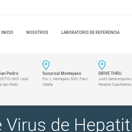
INICIO
NOSOTROS
LABORATORIO DE REFERENCIA
San Pedro
Sucursal Montejano
DRIVE THRU
 CETYS 1801 Local
Fco. L. Montejano 3001 Fracc.
Justo Sierra esquina 
a San Pedro
Calafia
Panamá Cuauhtémoc
 Virus de Hepatit