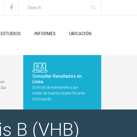
ESTUDIOS
INFORMES
UBICACIÓN
Consultar Resultados en
Línea
con
Disfruta de este beneficio por
 Sur
medio de nuestra tarjeta Paciente
Distinguido
is B (VHB)